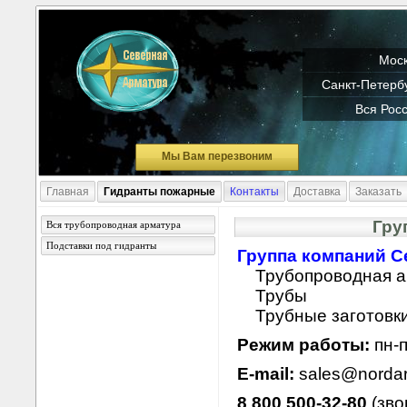
Моск
Санкт-Петербу
Вся Росс
Мы Вам перезвоним
Главная
Гидранты пожарные
Контакты
Доставка
Заказать
Гру
Вся трубопроводная арматура
Подставки под гидранты
Группа компаний С
Трубопроводная 
Трубы
Трубные заготовк
Режим работы:
пн-п
E-mail:
sales@norda
8 800 500-32-80
(зво